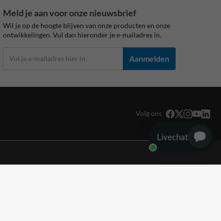
Meld je aan voor onze nieuwsbrief
Wil je op de hoogte blijven van onze producten en onze
ontwikkelingen. Vul dan hieronder je e-mailadres in.
Aanmelden
Volg ons
Livechat