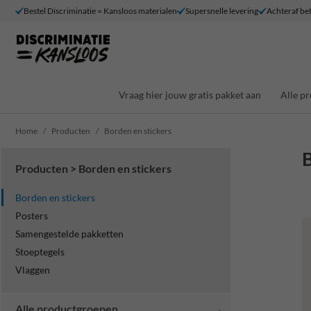
Bestel Discriminatie = Kansloos materialen
Supersnelle levering
Achteraf bet
Vraag hier jouw gratis pakket aan
Alle p
Home
Producten
Borden en stickers
B
Producten > Borden en stickers
Borden en stickers
Posters
Samengestelde pakketten
Stoeptegels
Vlaggen
Alle productgroepen