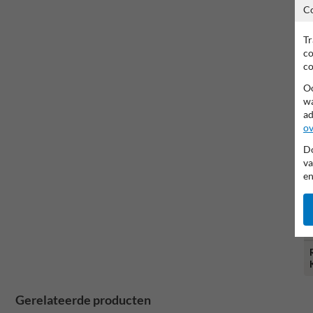
C
Tr
co
co
Oo
wa
ad
ov
Do
va
en
Gerelateerde producten