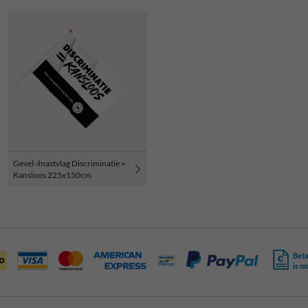
Gevel-/mastvlag Discriminatie =
Kansloos 225x150cm
Beta
is m