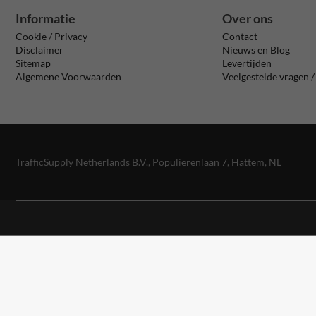
Informatie
Over ons
Cookie / Privacy
Contact
Disclaimer
Nieuws en Blog
Sitemap
Levertijden
Algemene Voorwaarden
Veelgestelde vragen 
TrafficSupply Netherlands B.V.,
Populierenlaan 7
,
Hattem, NL