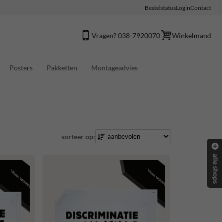
Bestelstatus
Login
Contact
Vragen? 038-7920070
Winkelmand
Posters
Pakketten
Montageadvies
sorteer op:
alle shops