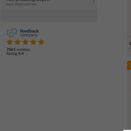
toon alle producten
7061
reviews
Rating
9.4
p
k