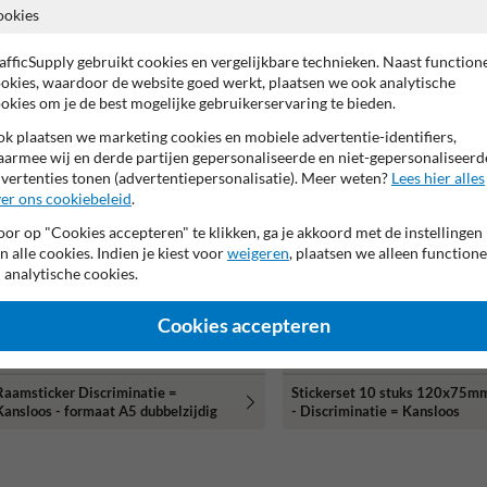
ookies
Duurzaam informatiebord -
Informatiebord DOR - Discrim
Discriminatie = Kansloos
= Kansloos - met logo
afficSupply gebruikt cookies en vergelijkbare technieken. Naast function
okies, waardoor de website goed werkt, plaatsen we ook analytische
okies om je de best mogelijke gebruikerservaring te bieden.
k plaatsen we marketing cookies en mobiele advertentie-identifiers,
armee wij en derde partijen gepersonaliseerde en niet-gepersonaliseerd
vertenties tonen (advertentiepersonalisatie). Meer weten?
Lees hier alles
er ons cookiebeleid
.
or op "Cookies accepteren" te klikken, ga je akkoord met de instellingen
n alle cookies. Indien je kiest voor
weigeren
, plaatsen we alleen functione
 analytische cookies.
Cookies accepteren
Raamsticker Discriminatie =
Stickerset 10 stuks 120x75mm
Kansloos - formaat A5 dubbelzijdig
- Discriminatie = Kansloos