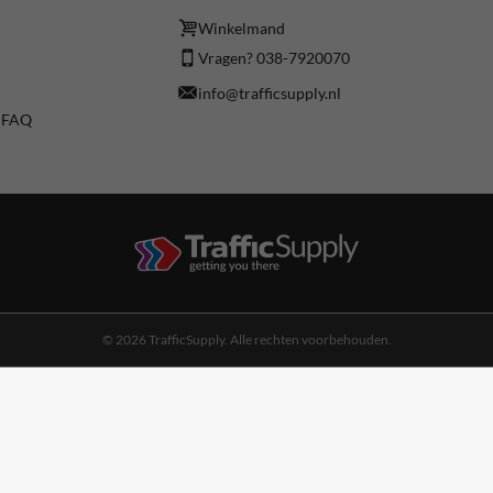
Winkelmand
Vragen? 038-7920070
info@trafficsupply.nl
/ FAQ
© 2026 TrafficSupply. Alle rechten voorbehouden.