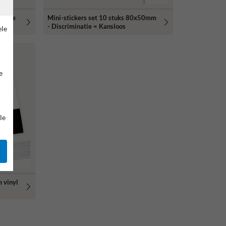
inatie
Mini-stickers set 10 stuks 80x50mm
- Discriminatie = Kansloos
ele
e
le
 vinyl