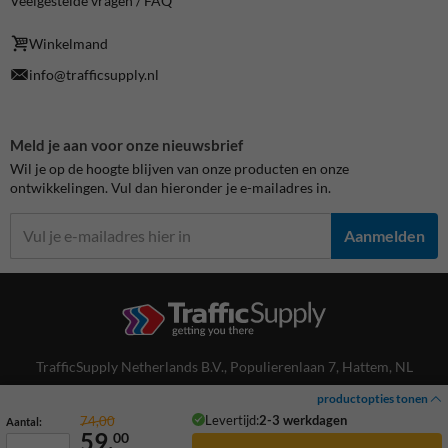
Veelgestelde vragen / FAQ
Winkelmand
info@trafficsupply.nl
Meld je aan voor onze nieuwsbrief
Wil je op de hoogte blijven van onze producten en onze
ontwikkelingen. Vul dan hieronder je e-mailadres in.
Aanmelden
TrafficSupply Netherlands B.V.,
Populierenlaan 7
,
Hattem, NL
productopties tonen
Volg ons
Levertijd:
2-3 werkdagen
74,00
Aantal:
59,
00