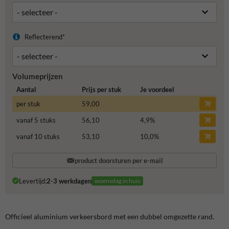
Reflecterend*
Volumeprijzen
Aantal
Prijs per stuk
Je voordeel
per stuk
59,00
vanaf 5 stuks
56,10
4,9
%
vanaf 10 stuks
53,10
10,0
%
product doorsturen per e-mail
Levertijd:
2-3 werkdagen
woensdag in huis
Officieel aluminium verkeersbord met een dubbel omgezette rand.