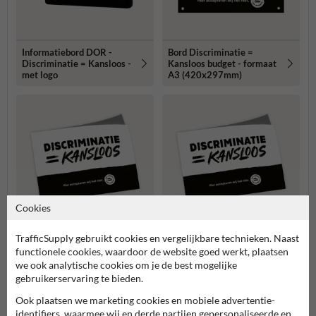
Informatiebord DOR -
Bord Discriminatie =
Discriminatie = Kansloos -
Kansloos budget - formaat
met logo
A3 (420x297mm)
Cookies
TrafficSupply gebruikt cookies en vergelijkbare technieken. Naast
Stickerset 10 stuks
Mini-stickers set 10 stuks
functionele cookies, waardoor de website goed werkt, plaatsen
120x75mm vinyl -
80x50mm - Discriminatie
we ook analytische cookies om je de best mogelijke
Discriminatie = Kansloos
= Kansloos
gebruikerservaring te bieden.
Meer gerelateerde producten
Ook plaatsen we marketing cookies en mobiele advertentie-
identifiers, waarmee wij en derde partijen gepersonaliseerde en