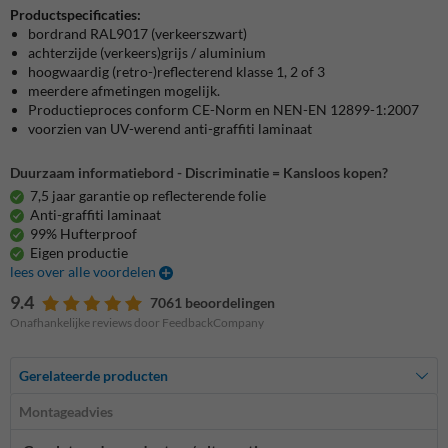
Productspecificaties:
bordrand RAL9017 (verkeerszwart)
achterzijde (verkeers)grijs / aluminium
hoogwaardig (retro-)reflecterend klasse 1, 2 of 3
meerdere afmetingen mogelijk.
Productieproces conform CE-Norm en NEN-EN 12899-1:2007
voorzien van UV-werend anti-graffiti laminaat
Duurzaam informatiebord - Discriminatie = Kansloos kopen?
7,5 jaar garantie op reflecterende folie
Anti-graffiti laminaat
99% Hufterproof
Eigen productie
lees over alle voordelen
9.4
7061 beoordelingen
Onafhankelijke reviews door FeedbackCompany
Gerelateerde producten
Montageadvies