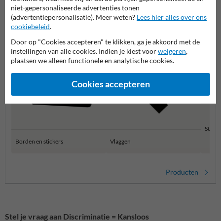
niet-gepersonaliseerde advertenties tonen
(advertentiepersonalisatie). Meer weten?
Lees hier alles over ons
Productcategorieën in deze groep
cookiebeleid
.
Door op "Cookies accepteren" te klikken, ga je akkoord met de
instellingen van alle cookies. Indien je kiest voor
weigeren
,
plaatsen we alleen functionele en analytische cookies.
Cookies accepteren
Stoept
Borden en stickers
Vlaggen
Producten
Stel je vraag aan Discriminatie = Kansloos