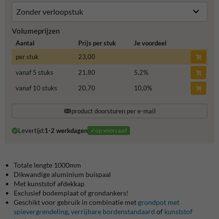
Volumeprijzen
Aantal
Prijs per stuk
Je voordeel
per stuk
23,00
vanaf 5 stuks
21,80
5,2
%
vanaf 10 stuks
20,70
10,0
%
product doorsturen per e-mail
Levertijd:
1-2 werkdagen
✓op voorraad
Totale lengte 1000mm
Dikwandige aluminium buispaal
Met kunststof afdekkap
Exclusief bodemplaat of grondankers!
Geschikt voor gebruik in combinatie met
grondpot met
spievergrendeling
,
verrijbare bordenstandaard
of
kunststof