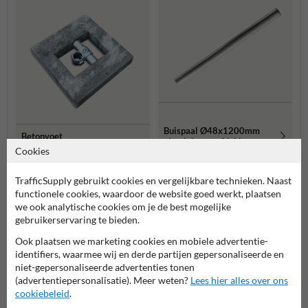
Buispaal Ø48x1200mm
Betonvoet
aluminium + afdekkap
400x400x70mm voor buis
Cookies
ø48 mm
TrafficSupply gebruikt cookies en vergelijkbare technieken. Naast
Meer gerelateerde producten
functionele cookies, waardoor de website goed werkt, plaatsen
we ook analytische cookies om je de best mogelijke
gebruikerservaring te bieden.
Productcategorieën in deze groep
Ook plaatsen we marketing cookies en mobiele advertentie-
identifiers, waarmee wij en derde partijen gepersonaliseerde en
niet-gepersonaliseerde advertenties tonen
(advertentiepersonalisatie). Meer weten?
Lees hier alles over ons
cookiebeleid
.