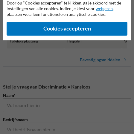
Door op "Cookies accepteren" te klikken, ga je akkoord met de
instellingen van alle cookies. Indien je kiest voor
weigeren
,
plaatsen we alleen functionele en analytische cookies.
Cookies accepteren
Tijdelijke plaatsing
Flespalen
Verkee
Bevestigingsmiddelen
Stel je vraag aan Discriminatie = Kansloos
Naam*
Bedrijfsnaam