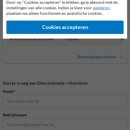
Door op "Cookies accepteren" te klikken, ga je akkoord met de
instellingen van alle cookies. Indien je kiest voor
weigeren
,
plaatsen we alleen functionele en analytische cookies.
Cookies accepteren
Verkeersbordpaal rechte buis
Flespalen
Muurb
Bevestigingsmiddelen
Stel je vraag aan Discriminatie = Kansloos
Naam*
Bedrijfsnaam