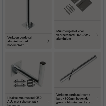
Muurbeugelset voor
verkeersbord - RAL7042
Verkeersbordpaal
aluminium
aluminium met
bodemplaat -
Ø48x1500mm
Verkeersbordpaal rechte
Haakse muurbeugel Ø50
buis - 900mm boven de
ALU met schetsplaat +
grond - Aluminium of staal
beugelset
- Ø48, 60 of 76mm