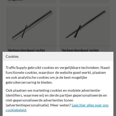
Verkeersbordpaal rechte
Verkeersbordpaal rechte
buis - 600mm boven de
buis - 1400mm boven de
Cookies
grond - aluminium - Ø48,
grond - Aluminium of staal
60 of 76mm
- Ø48, 60 of 76mm
TrafficSupply gebruikt cookies en vergelijkbare technieken. Naast
Meer gerelateerde producten
functionele cookies, waardoor de website goed werkt, plaatsen
we ook analytische cookies om je de best mogelijke
gebruikerservaring te bieden.
Productcategorieën in deze groep
Ook plaatsen we marketing cookies en mobiele advertentie-
identifiers, waarmee wij en derde partijen gepersonaliseerde en
niet-gepersonaliseerde advertenties tonen
(advertentiepersonalisatie). Meer weten?
Lees hier alles over ons
cookiebeleid
.