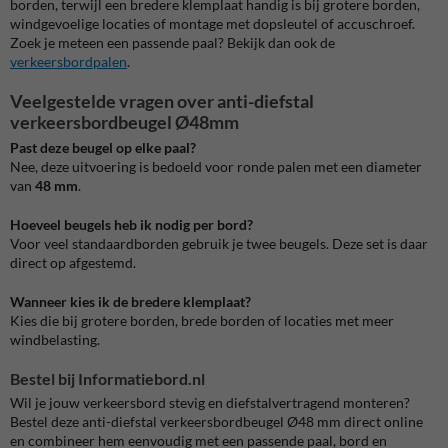
borden, terwijl een bredere klemplaat handig is bij grotere borden,
windgevoelige locaties of montage met dopsleutel of accuschroef.
Zoek je meteen een passende paal? Bekijk dan ook de
verkeersbordpalen
.
Veelgestelde vragen over anti-diefstal
verkeersbordbeugel Ø48mm
Past deze beugel op elke paal?
Nee, deze uitvoering is bedoeld voor ronde palen met een diameter
van
48 mm
.
Hoeveel beugels heb ik nodig per bord?
Voor veel standaardborden gebruik je twee beugels. Deze set is daar
direct op afgestemd.
Wanneer kies ik de bredere klemplaat?
Kies die bij grotere borden, brede borden of locaties met meer
windbelasting.
Bestel bij Informatiebord.nl
Wil je jouw verkeersbord stevig en diefstalvertragend monteren?
Bestel deze anti-diefstal verkeersbordbeugel Ø48 mm direct online
en combineer hem eenvoudig met een passende paal, bord en