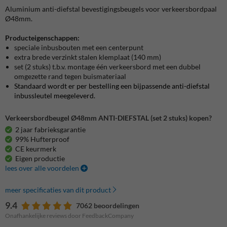
Aluminium anti-diefstal bevestigingsbeugels voor verkeersbordpaal
Ø48mm.
Producteigenschappen:
speciale inbusbouten met een centerpunt
extra brede verzinkt stalen klemplaat (140 mm)
set (2 stuks) t.b.v. montage één verkeersbord met een dubbel
omgezette rand tegen buismateriaal
Standaard wordt er per bestelling een bijpassende anti-diefstal
inbussleutel meegeleverd.
Verkeersbordbeugel Ø48mm ANTI-DIEFSTAL (set 2 stuks) kopen?
2 jaar fabrieksgarantie
99% Hufterproof
CE keurmerk
Eigen productie
lees over alle voordelen
meer specificaties van dit product
9.4
7062 beoordelingen
Onafhankelijke reviews door FeedbackCompany