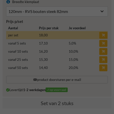
Breedte klemplaat
Prijs p/set
Aantal
Prijs per stuk
Je voordeel
per set
18,00
vanaf 5 sets
17,10
5,0
%
vanaf 10 sets
16,20
10,0
%
vanaf 25 sets
15,30
15,0
%
vanaf 50 sets
14,40
20,0
%
product doorsturen per e-mail
Levertijd:
1-2 werkdagen
✓op voorraad
Set van 2 stuks