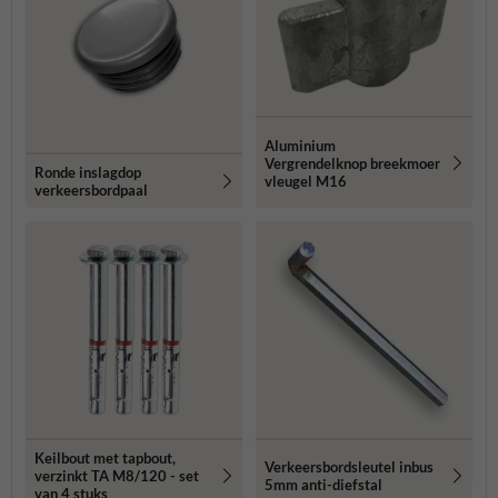
Aluminium
Vergrendelknop breekmoer
Ronde inslagdop
vleugel M16
verkeersbordpaal
Keilbout met tapbout,
Verkeersbordsleutel inbus
verzinkt TA M8/120 - set
5mm anti-diefstal
van 4 stuks