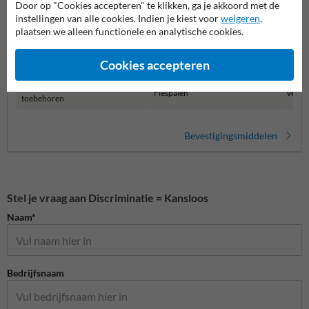
Door op "Cookies accepteren" te klikken, ga je akkoord met de
instellingen van alle cookies. Indien je kiest voor
weigeren
,
plaatsen we alleen functionele en analytische cookies.
Cookies accepteren
Gereedschappen en
Flespalen
Verkee
toebehoren
Bevestigingsmiddelen
Stel je vraag aan Discriminatie = Kansloos
Naam*
Bedrijfsnaam