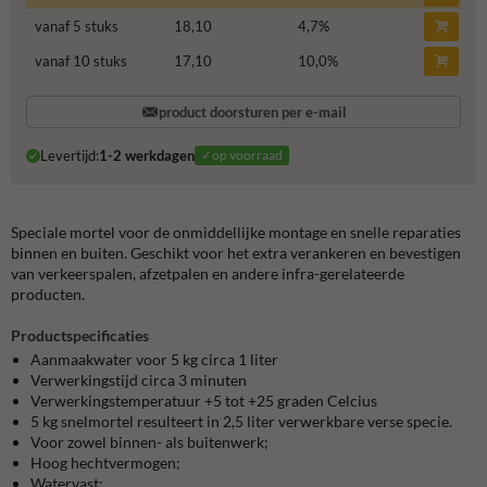
vanaf 5 stuks
18,10
4,7
%
vanaf 10 stuks
17,10
10,0
%
product doorsturen per e-mail
Levertijd:
1-2 werkdagen
✓op voorraad
Speciale mortel voor de onmiddellijke montage en snelle reparaties
binnen en buiten. Geschikt voor het extra verankeren en bevestigen
van verkeerspalen, afzetpalen en andere infra-gerelateerde
producten.
Productspecificaties
Aanmaakwater voor 5 kg circa 1 liter
Verwerkingstijd circa 3 minuten
Verwerkingstemperatuur +5 tot +25 graden Celcius
5 kg snelmortel resulteert in 2,5 liter verwerkbare verse specie.
Voor zowel binnen- als buitenwerk;
Hoog hechtvermogen;
Watervast;