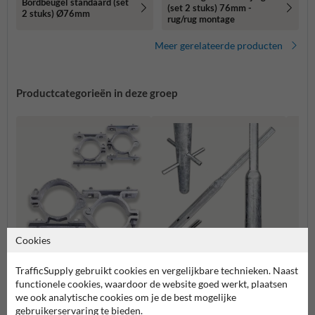
Bordbeugel standaard (set
(set 2 stuks) 76mm -
2 stuks) Ø76mm
rug/rug montage
Meer gerelateerde producten
Productcategorieën in deze groep
Cookies
Paalbeugels Ø76mm
Flespalen
Verkee
TrafficSupply gebruikt cookies en vergelijkbare technieken. Naast
functionele cookies, waardoor de website goed werkt, plaatsen
we ook analytische cookies om je de best mogelijke
gebruikerservaring te bieden.
Bevestigingsmiddelen