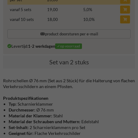
vanaf 5 sets
19,00
5,0
%
vanaf 10 sets
18,00
10,0
%
product doorsturen per e-mail
Levertijd:
1-2 werkdagen
✓op voorraad
Set van 2 stuks
Rohrschellen Ø 76 mm (Set aus 2 Stück) für die Halterung von flachen
Verkehrsschildern an einem Pfosten.
Produktspezifikationen
Typ:
Scharnierklammer
Durchmesser:
Ø 76 mm
Material der Klammer:
Stahl
Material der Schrauben und Muttern:
Edelstahl
Set-Inhalt:
2 Scharnierklammern pro Set
Geeignet für:
Flache Verkehrsschilder