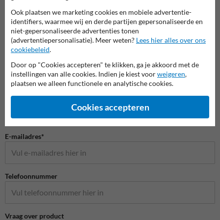
Ook plaatsen we marketing cookies en mobiele advertentie-
identifiers, waarmee wij en derde partijen gepersonaliseerde en
niet-gepersonaliseerde advertenties tonen
(advertentiepersonalisatie). Meer weten?
Lees hier alles over ons
Stel je vraag aan Discriminatie = Kansloos
cookiebeleid
.
Naam*
Door op "Cookies accepteren" te klikken, ga je akkoord met de
instellingen van alle cookies. Indien je kiest voor
weigeren
,
plaatsen we alleen functionele en analytische cookies.
Bedrijfsnaam
Cookies accepteren
E-mailadres*
Telefoonnummer
Vraag over product