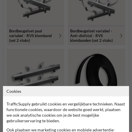
Bordbeugelset paal
Bordbeugelset variabel -
variabel - RVS klemband
Anti-diefstal - RVS
(set 2 stuks)
klembanden (set 2 stuks)
Cookies
TrafficSupply gebruikt cookies en vergelijkbare technieken. Naast
functionele cookies, waardoor de website goed werkt, plaatsen
Bordbeugel variabel (set 2
Rubber beschermband voor
we ook analytische cookies om je de best mogelijke
stuks) - exclusief RVS
gecoate masten - 20 mm
gebruikerservaring te bieden.
klembanden
breed - rol 10 mtr
Ook plaatsen we marketing cookies en mobiele advertentie-
Meer gerelateerde producten