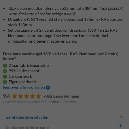
T.b.v. palen met diameters van ø32mm tot ø384mm
(ook geschikt
voor vierkante of rechthoekige palen)
Draaibare (360°) verzinkt stalen klemplaat 175mm - RVS bouten
steek 140mm
Set bestaande uit 2x banditbeugel (draaibaar (360°) en 2x RVS
klemband, voor montage 1 verkeersbord met een dubbel
omgezette rand tegen masten en palen.
Draaibare mastbeugel 360° variabel - RVS klemband (set 2 stuks)
kopen?
2 jaar fabrieksgarantie
99% Hufterproof
CE keurmerk
Eigen productie
lees over alle voordelen
9.4
7062 beoordelingen
Onafhankelijke reviews door FeedbackCompany
Gerelateerde producten
(1)
Gerelateerde informatie