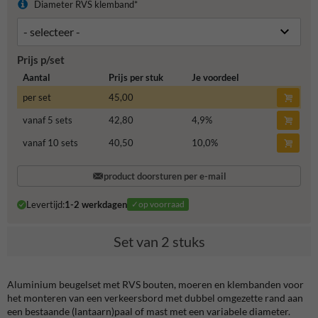
Diameter RVS klemband*
Prijs p/set
Aantal
Prijs per stuk
Je voordeel
per set
45,00
vanaf 5 sets
42,80
4,9
%
vanaf 10 sets
40,50
10,0
%
product doorsturen per e-mail
Levertijd:
1-2 werkdagen
✓op voorraad
Set van 2 stuks
Aluminium beugelset met RVS bouten, moeren en klembanden voor
het monteren van een verkeersbord met dubbel omgezette rand aan
een bestaande (lantaarn)paal of mast met een variabele diameter.