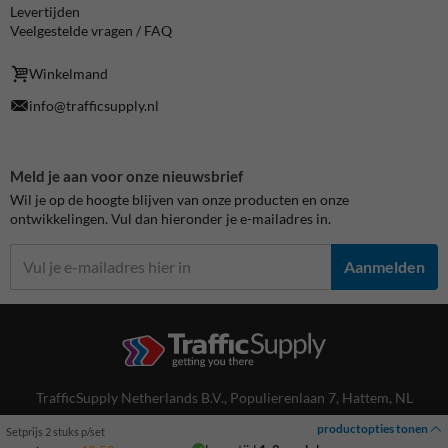
Levertijden
Veelgestelde vragen / FAQ
Winkelmand
info@trafficsupply.nl
Meld je aan voor onze nieuwsbrief
Wil je op de hoogte blijven van onze producten en onze
ontwikkelingen. Vul dan hieronder je e-mailadres in.
Aanmelden
TrafficSupply Netherlands B.V.,
Populierenlaan 7
,
Hattem, NL
productopties tonen
Volg ons
Setprijs 2 stuks p/set