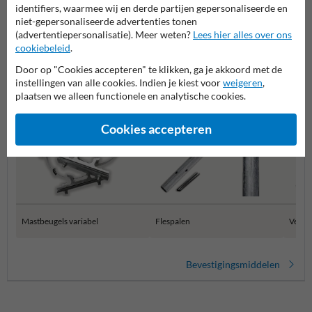
identifiers, waarmee wij en derde partijen gepersonaliseerde en
niet-gepersonaliseerde advertenties tonen
(advertentiepersonalisatie). Meer weten?
Lees hier alles over ons
Productcategorieën in deze groep
cookiebeleid
.
Door op "Cookies accepteren" te klikken, ga je akkoord met de
instellingen van alle cookies. Indien je kiest voor
weigeren
,
plaatsen we alleen functionele en analytische cookies.
Cookies accepteren
Mastbeugels variabel
Flespalen
Verkee
Bevestigingsmiddelen